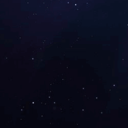
招标公告
信息公开
财务校内查
蕴瑜课堂
干部管理系统
校长信箱
人事管理系统
国资管理平台
网络导航
www.kafanagore.com
粤IC