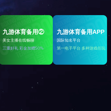
习（扩大）会
2025-04-30
2025-04-24
论述
2025-04-16
2025-04-10
2025-04-02
2025-04-01
2025-03-18
2025-07-09
2025-07-08
2025-07-08