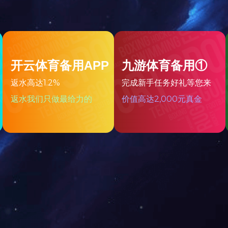
贯彻中央八项规定精神学习教育读书班暨党委理论学习中心组学
堂”举办学习贯彻中央八项规定精神专题讲座
学习中心组专题学习习近平总书记关于加强党的作风建设的重要
贯彻中央八项规定精神学习教育工作推进会
贯彻中央八项规定精神学习教育工作会议
25年全面从严治党工作会议
(中国)官方网站启动部署深入贯彻中央八项规定精神学习教育
开全体党员大会
部党支部开展集中学习会
开深入贯彻中央八项规定精神学习教育整改专题会