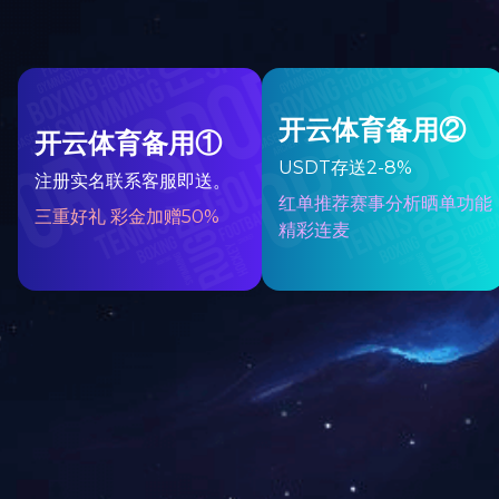
学校举办深入
广工映像
学校“星火讲
广工党委理论
学校召开深入
学校召开深入
学校召开20
线上买球官网
外国语学院召
科学研究管理
自动化学院召