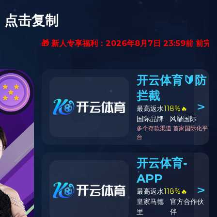
English
教工
校友
考生及访客
图书馆
才培养
科学研究
合作交流
招生就业
人才招聘
办公服务